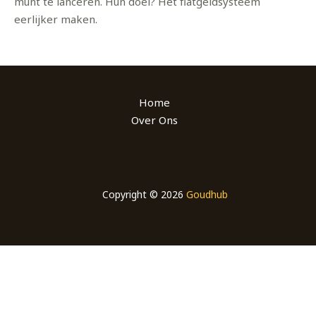
munt te lanceren. Hun doel? Het fiatgeldsysteem
eerlijker maken.
Home
Over Ons
Copyright © 2026
Goudhub