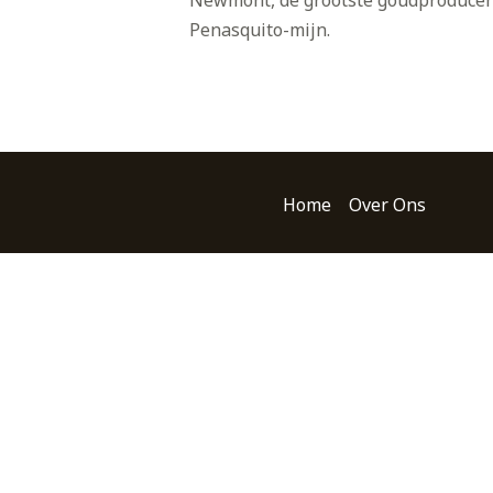
Newmont, de grootste goudproducent
Penasquito-mijn.
Home
Over Ons