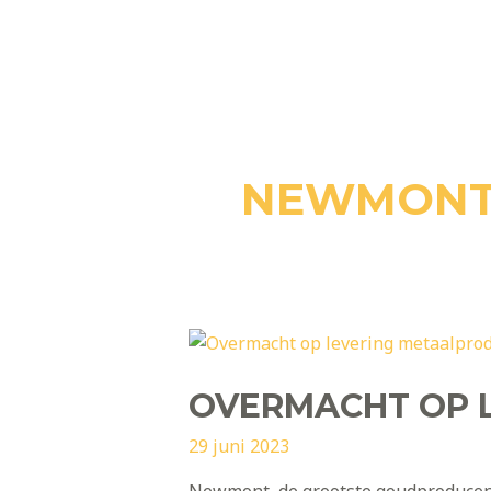
Ga
naar
de
inhoud
NEWMON
OVERMACHT OP 
29 juni 2023